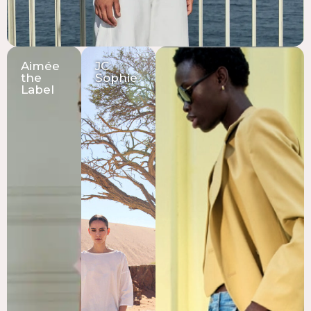
Aimée
JC
the
Sophie
Label